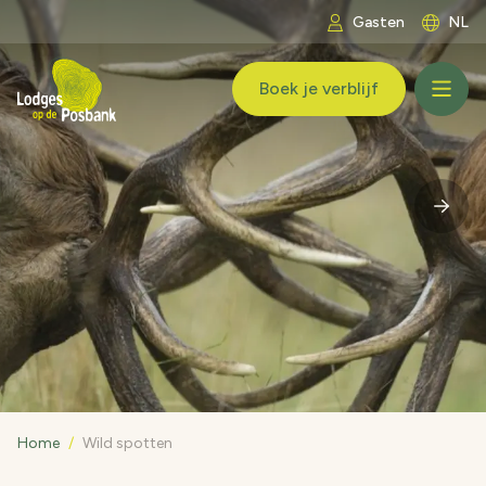
Ga naar inhoud
Gasten
NL
LogoLodges op de Posbank
Boek je verblijf
butt
Home
/
Wild spotten