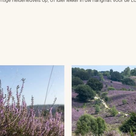
htige heideheuvels op, of luier lekker in uw hangmat voor de L