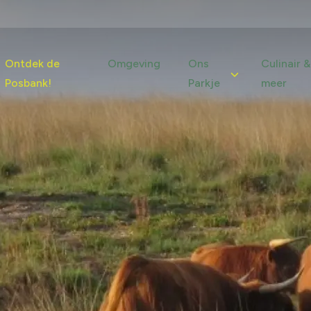
Ontdek de
Omgeving
Ons
Culinair &
Posbank!
Parkje
meer