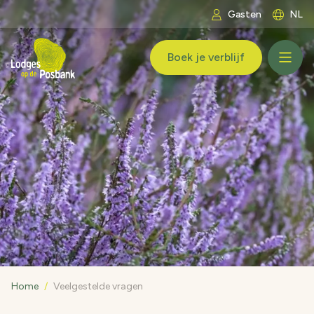
Ga naar inhoud
Gasten
NL
LogoLodges op de Posbank
Boek je verblijf
Home
/
Veelgestelde vragen