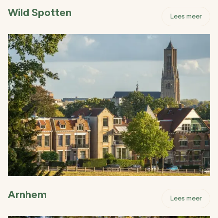
Wild Spotten
- Wil
Lees meer
Arnhem
- Ar
Lees meer