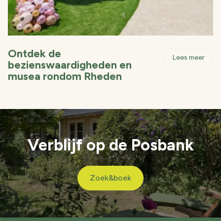
Ontdek de
- On
Lees meer
bezienswaardigheden en
musea rondom Rheden
Verblijf op de Posbank
Zoek&boek