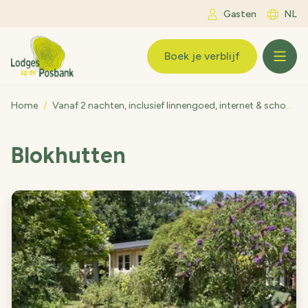
Ga naar inhoud
Gasten
NL
LogoLodges op de Posbank
Boek je verblijf
Home
/
Vanaf 2 nachten, inclusief linnengoed, internet & schoonmaak.
Blokhutten