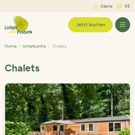
Zum Inhalt springen
Gäste
DE
LogoLodges op de Posbank
Jetzt buchen
Home
/
Unterkünfte
/
Chalets
Chalets