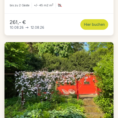
2
bis zu
2 Gäste
+/- 45 m2 m
261,- €
Hier buchen
10.08.26
12.08.26