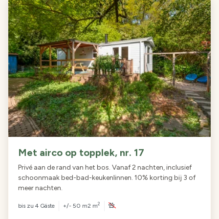
Met airco op topplek, nr. 17
Privé aan de rand van het bos. Vanaf 2 nachten, inclusief
schoonmaak bed-bad-keukenlinnen. 10% korting bij 3 of
meer nachten.
2
bis zu
4 Gäste
+/- 50 m2 m