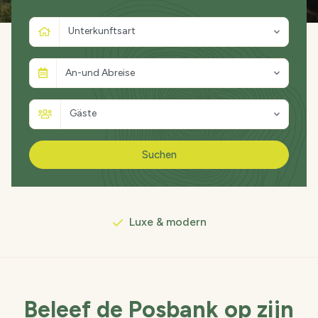
Unterkunftsart
An-und Abreise
Kleinschalig & rustig
Gäste
Midden in de natuur
Suchen
Luxe & modern
De mooiste wandelroutes
Beleef de Posbank op zijn