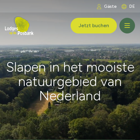
Zum Inhalt springen
Gäste
DE
LogoLodges op de Posbank
Jetzt buchen
Slapen in het mooiste
natuurgebied van
Nederland