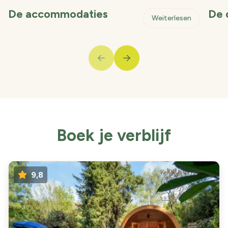
De accommodaties
De 
- De acco
Weiterlesen
buttonPrev
buttonNext
Boek je verblijf
9,8