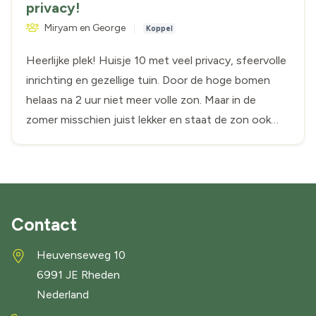
privacy!
Miryam en George
Koppel
Heerlijke plek! Huisje 10 met veel privacy, sfeervolle
inrichting en gezellige tuin. Door de hoge bomen
helaas na 2 uur niet meer volle zon. Maar in de
zomer misschien juist lekker en staat de zon ook
wat hoger. Wij waren er half april. Wij zijn lekker met
een glas wijn op het veldje gaan zitten in de zon. Je
loopt en fietst zo de Posbank op en heel veel
gezellige horeca in de omgeving. Wij komen zeker
terug!
Contact
Heuvenseweg 10
6991 JE
Rheden
Nederland