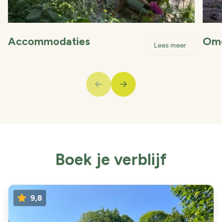
Accommodaties
Om
- Accommo
Lees meer
buttonPrev
buttonNext
Boek je verblijf
9,8