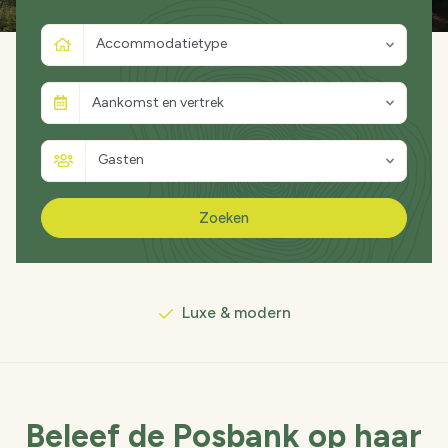
Accommodatietype
Aankomst en vertrek
Kleinschalig & rustig
Gasten
Midden in de natuur
Zoeken
Luxe & modern
De mooiste wandelroutes
Beleef de Posbank op haar